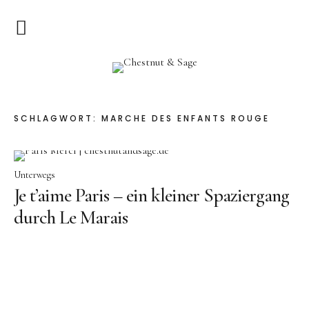
Home
Chestnut & Sage
Herzlich Willkommen
SCHLAGWORT:
MARCHÉ DES ENFANTS ROUGE
Rezepte
Vorspeisen
Unterwegs
Je t’aime Paris – ein kleiner Spaziergang
Hauptgerichte
durch Le Marais
Pizza & Quiche
Salat
Suppen
Kuchen & Dessert