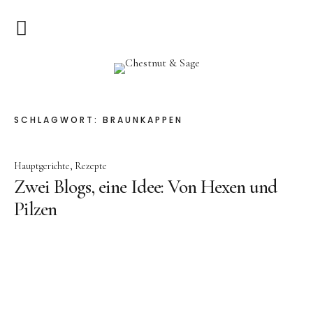
Home
Chestnut & Sage
Herzlich Willkommen
SCHLAGWORT:
BRAUNKAPPEN
Rezepte
Hauptgerichte
Rezepte
Vorspeisen
Zwei Blogs, eine Idee: Von Hexen und
Hauptgerichte
Pilzen
Pizza & Quiche
Salat
Suppen
Kuchen & Dessert