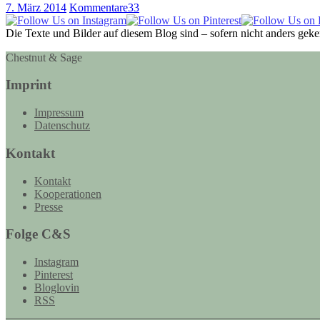
7. März 2014
Kommentare
33
Die Texte und Bilder auf diesem Blog sind – sofern nicht anders gek
Chestnut & Sage
Imprint
Impressum
Datenschutz
Kontakt
Kontakt
Kooperationen
Presse
Folge C&S
Instagram
Pinterest
Bloglovin
RSS