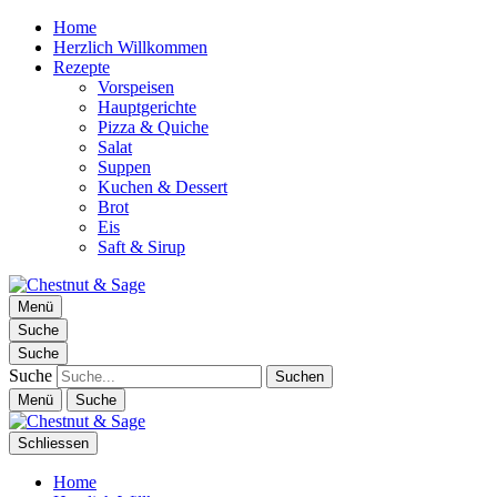
Home
Herzlich Willkommen
Rezepte
Vorspeisen
Hauptgerichte
Pizza & Quiche
Salat
Suppen
Kuchen & Dessert
Brot
Eis
Saft & Sirup
Chestnut & Sage
Menü
Foodblog | essen. trinken. genießen.
Suche
Suche
Suche
Menü
Suche
Schliessen
Home