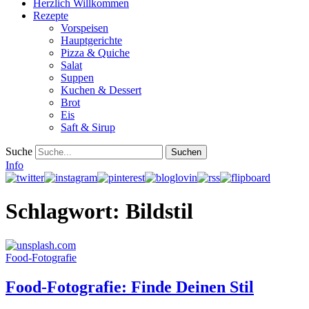
Herzlich Willkommen
Rezepte
Vorspeisen
Hauptgerichte
Pizza & Quiche
Salat
Suppen
Kuchen & Dessert
Brot
Eis
Saft & Sirup
Suche
Info
Schlagwort:
Bildstil
Food-Fotografie
Food-Fotografie: Finde Deinen Stil