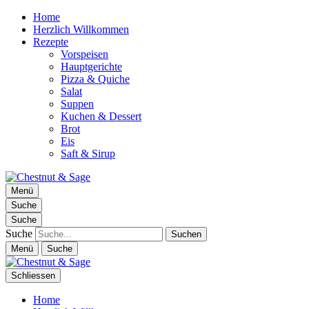
Home
Herzlich Willkommen
Rezepte
Vorspeisen
Hauptgerichte
Pizza & Quiche
Salat
Suppen
Kuchen & Dessert
Brot
Eis
Saft & Sirup
Chestnut & Sage
Menü
Foodblog | essen. trinken. genießen.
Suche
Suche
Suche
Menü
Suche
Schliessen
Home