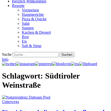
Herzlich Willkommen
Rezepte
Vorspeisen
Hauptgerichte
Pizza & Quiche
Salat
Suppen
Kuchen & Dessert
Brot
Eis
Saft & Sirup
Suche
Info
Schlagwort:
Südtiroler
Weinstraße
Unterwegs