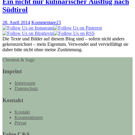
Ein nicht nur kulinarischer Ausflug nach
Südtirol
28. April 2014
Kommentare
23
Die Texte und Bilder auf diesem Blog sind – sofern nicht anders
gekennzeichnet – mein Eigentum. Verwendet und vervielfältigt sie
daher bitte nicht ohne meine Zustimmung.
Chestnut & Sage
Imprint
Impressum
Datenschutz
Kontakt
Kontakt
Kooperationen
Presse
Folge C&S