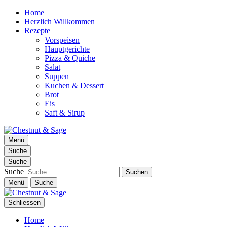
Home
Herzlich Willkommen
Rezepte
Vorspeisen
Hauptgerichte
Pizza & Quiche
Salat
Suppen
Kuchen & Dessert
Brot
Eis
Saft & Sirup
Chestnut & Sage
Menü
Foodblog | essen. trinken. genießen.
Suche
Suche
Suche
Menü
Suche
Schliessen
Home