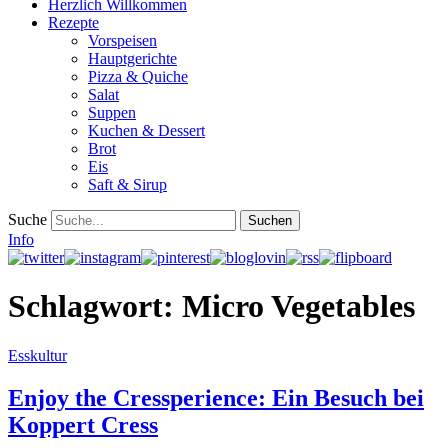
Herzlich Willkommen
Rezepte
Vorspeisen
Hauptgerichte
Pizza & Quiche
Salat
Suppen
Kuchen & Dessert
Brot
Eis
Saft & Sirup
Suche
Info
Schlagwort:
Micro Vegetables
Esskultur
Enjoy the Cressperience: Ein Besuch bei
Koppert Cress