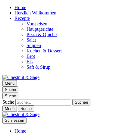
Home
Herzlich Willkommen
Rezepte
Vorspeisen
Hauptgerichte
Pizza & Quiche
Salat
Suppen
Kuchen & Dessert
Brot
Eis
Saft & Sirup
Chestnut & Sage
Menü
Foodblog | essen. trinken. genießen.
Suche
Suche
Suche
Menü
Suche
Schliessen
Home