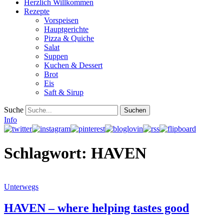
Herzlich Willkommen
Rezepte
Vorspeisen
Hauptgerichte
Pizza & Quiche
Salat
Suppen
Kuchen & Dessert
Brot
Eis
Saft & Sirup
Suche
Info
Schlagwort:
HAVEN
Unterwegs
HAVEN – where helping tastes good